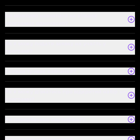
Чи можливо навчатися на кількох
програмах одночасно?
Як я можу подати заявку на участь у
програмі?
Скільки триває навчання?
Як я можу дізнатись про відкритий набір на
програми?
Чи передбачено сертифікат?
Чи є на локації укриття?