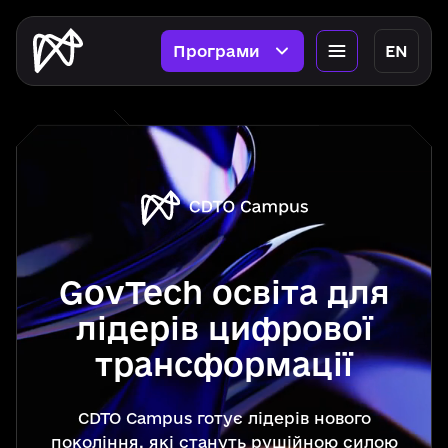
Програми
EN
GovTech освіта для
лідерів цифрової
трансформації
CDTO Campus готує лідерів нового
покоління, які стануть рушійною силою