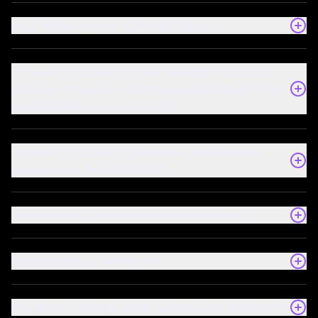
Яка головна мета CDTO Campus?
Чи можу я стати студентом CDTO Campus,
якщо не працюю на державній службі та не
маю відповідного досвіду?
Чи можу я стати студентом, якщо я вже
працюю на посаді CDTO?
Навчання є платним чи безоплатним?
Де проходить навчання?
Чи можу я поєднувати навчання з роботою?